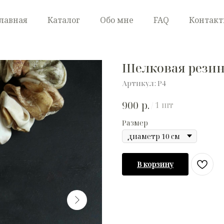
лавная
Каталог
Обо мне
FAQ
Контак
Шелковая резинк
Артикул:
Р4
р.
900
/
1 шт
Размер
В корзину