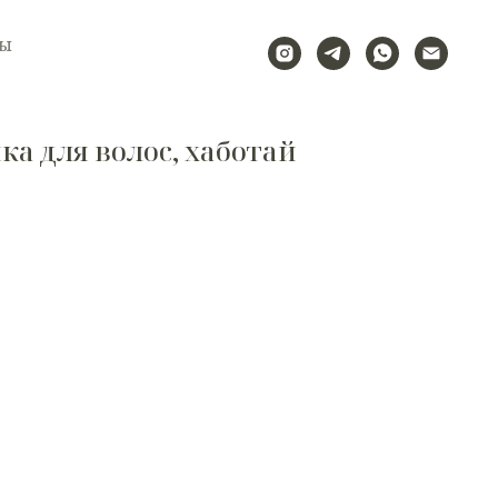
ты
а для волос, хаботай