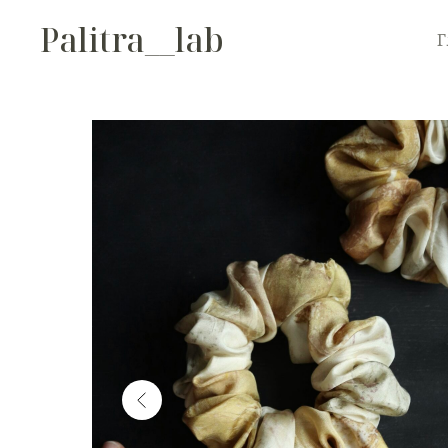
Palitra__lab
Г