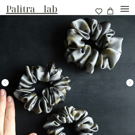
Palitra__lab