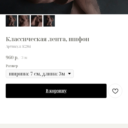
Классическая лента, шифон
Артикул:
К284
960
р.
/
3 м
Размер
В корзину