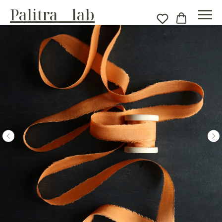
Palitra__lab