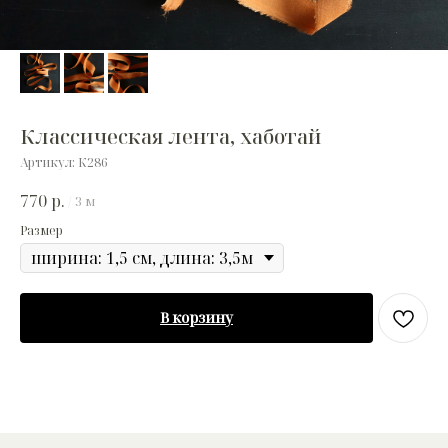
Классическая лента, хаботай
Артикул:
К286
770
р.
/
3 м
Размер
В корзину