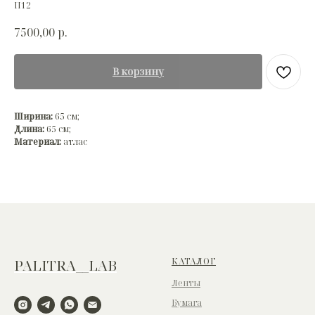
П12
7500,00
р.
В корзину
Ширина:
65 см;
Длина:
65 см;
Материал:
атлас
КАТАЛОГ
PALITRA__LAB
Ленты
Бумага