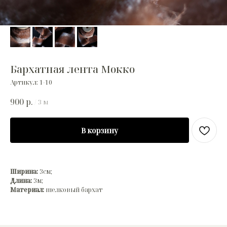
Бархатная лента Мокко
Артикул:
1-10
900
р.
/
3 м
В корзину
Ширина:
3см;
Длина:
3м;
Материал:
шелковый бархат